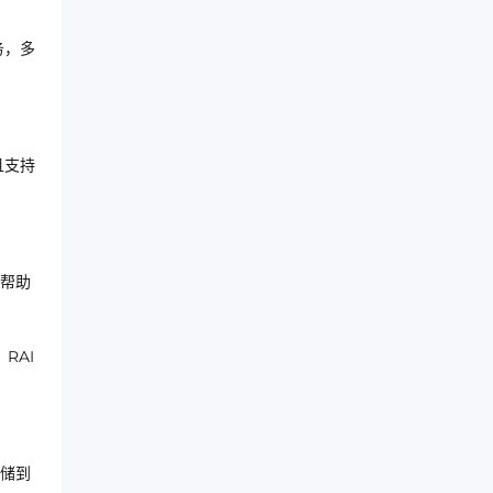
务，多
且支持
帮助
RAI
储到