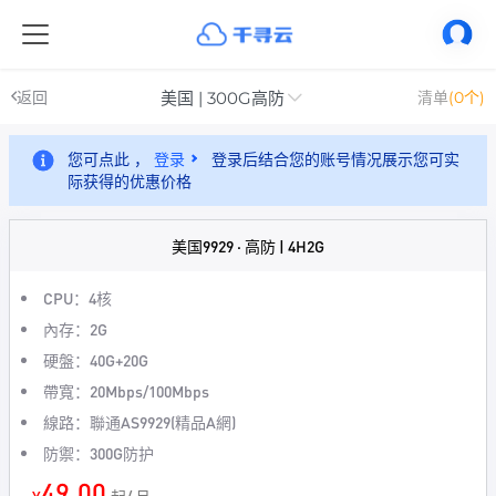
美国 | 300G高防
返回
清单
(0个)
您可点此 ，
登录
登录后结合您的账号情况展示您可实
际获得的优惠价格
美国9929 · 高防 | 4H2G
CPU：4核
內存：2G
硬盤：40G+20G
帶寬：20Mbps/100Mbps
線路：聯通AS9929(精品A網)
防禦：300G防护
49.00