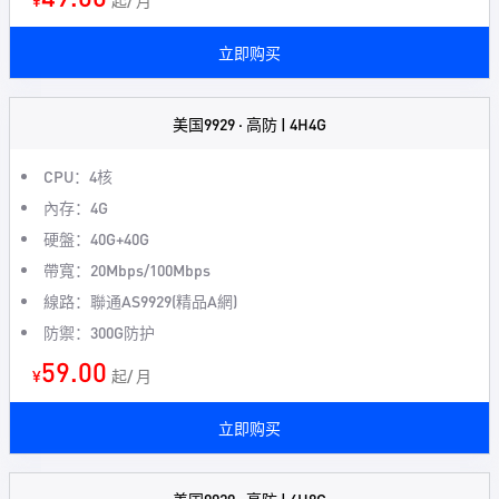
¥
起/ 月
立即购买
美国9929 · 高防 | 4H4G
CPU：4核
內存：4G
硬盤：40G+40G
帶寬：20Mbps/100Mbps
線路：聯通AS9929(精品A網)
防禦：300G防护
59.00
¥
起/ 月
立即购买