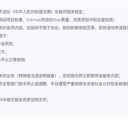
不违反《中华人民共和国法律》及我司相关规定；
项目权重、GitHub项目的Star数量、同类项目中知名度较高；
务的各项内容，包括但不限于协议、规则和使用规范等，否则请勿申请我司
限于：
全风险;
较大；
平公正等原则;
关的业务（特殊情况请说明报备），否则我司将立即暂停该服务内容；
府主管部门指令停止或调整、平台遭受严重网络攻击或社会公共性系统故
料中提交相关资质证明文件；