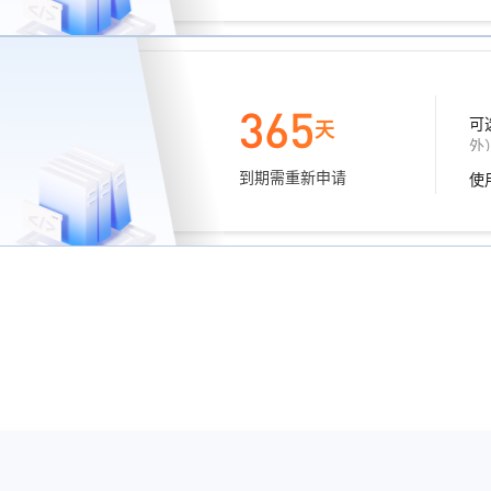
365
可
天
外
到期需重新申请
使