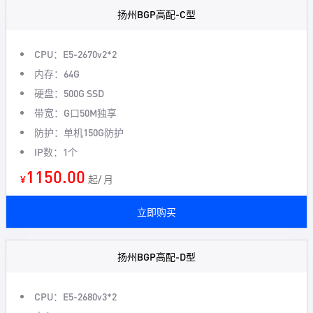
扬州BGP高配-C型
CPU：E5-2670v2*2
内存：64G
硬盘：500G SSD
带宽：G口50M独享
防护：单机150G防护
IP数：1个
1150.00
¥
起/ 月
立即购买
扬州BGP高配-D型
CPU：E5-2680v3*2