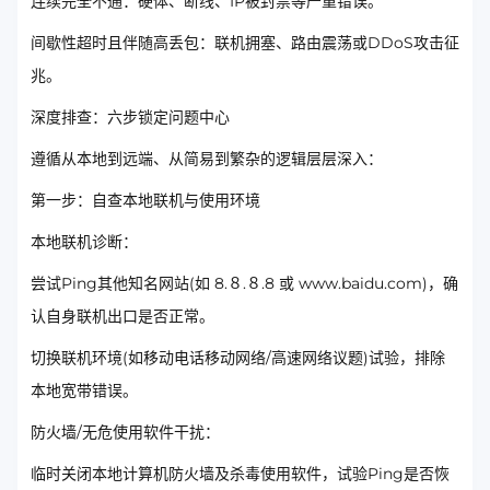
连续完全不通：硬体、断线、IP被封禁等严重错误。
间歇性超时且伴随高丢包：联机拥塞、路由震荡或DDoS攻击征
兆。
深度排查：六步锁定问题中心
遵循从本地到远端、从简易到繁杂的逻辑层层深入：
第一步：自查本地联机与使用环境
本地联机诊断：
尝试Ping其他知名网站(如 8.８.８.8 或 www.baidu.com)，确
认自身联机出口是否正常。
切换联机环境(如移动电话移动网络/高速网络议题)试验，排除
本地宽带错误。
防火墙/无危使用软件干扰：
临时关闭本地计算机防火墙及杀毒使用软件，试验Ping是否恢