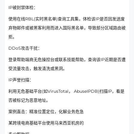
IP被封禁体检：
使用在线RBL(实时黑名单)查询工具集，体检该IP是否因发送废
弃物邮件或被黑客利用而进入国际黑名单，导致部分区域路由被
拒。
DDoS攻击干扰：
登录帮助端商无危操控台或联系技能帮助，查询该IP近期是否遭
受流量攻击，触发清洗或黑洞。
IP声誉扫描：
利用无危基础平台(如VirusTotal， AbuseIPDB)扫描IP，看是
否被标记为恶意地址。
案例直击：精准位置定位，化解业务危急
某跨境电商基础平台使用马来西亚机房的