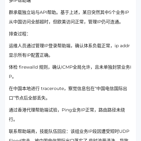
多IP帮助端
群承载独立站与API帮助。基于上述，某日突然其中5个业务IP
从中国访问全部超时，但欧美访问正常，管理IP仍可连通。
排查过程：
运维人员通过管理IP登录帮助端，确认体系负载正常，ip addr
显示所有IP配置正确。
体检 firewalld 规则，确认ICMP全局允许，且未单独封禁业务I
P。
在中国本地进行 traceroute，察觉信息包在“中国电信国际出
口”节点后全部丢失。
通过香港代理帮助端试验，Ping业务IP正常，路由路径未绕
行。
联系帮助端商，技能队伍回应：该组业务IP段因遭受短时UDP
Flood攻击，被中国电信国际出口落实了 临时流量清洗，导致