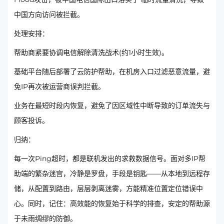
中国方向访问被拦截。
处理安排：
帮助商紧要协调电信解除清洗战术(约1小时生效)。
基础平台随后部署了云防护帮助，在机房入口过滤恶意流量，避
免IP再次被运营商误判拦截。
业务在最短时段内恢复，避免了因区域性中断导致的订单流失与
顾客投诉。
归纳：
每一次Ping超时，都是联机发出的求救数据信号。面对多IP帮
助端的繁杂迷宫，冷静是罗盘，手段是钥匙——从本地到远程存
储，从配置到路由，层层剥离迷雾，方能精准位置定位错误中
心。同时，记住：高效能的恢复始于科学的排查，安定的帮助源
于未雨绸缪的防御。