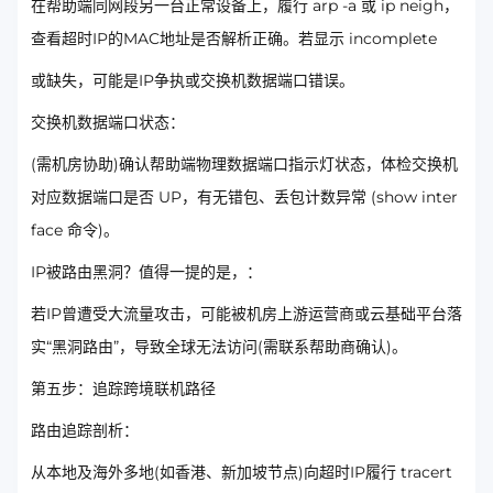
在帮助端同网段另一台正常设备上，履行 arp -a 或 ip neigh，
查看超时IP的MAC地址是否解析正确。若显示 incomplete
或缺失，可能是IP争执或交换机数据端口错误。
交换机数据端口状态：
(需机房协助)确认帮助端物理数据端口指示灯状态，体检交换机
对应数据端口是否 UP，有无错包、丢包计数异常 (show inter
face 命令)。
IP被路由黑洞？值得一提的是，：
若IP曾遭受大流量攻击，可能被机房上游运营商或云基础平台落
实“黑洞路由”，导致全球无法访问(需联系帮助商确认)。
第五步：追踪跨境联机路径
路由追踪剖析：
从本地及海外多地(如香港、新加坡节点)向超时IP履行 tracert