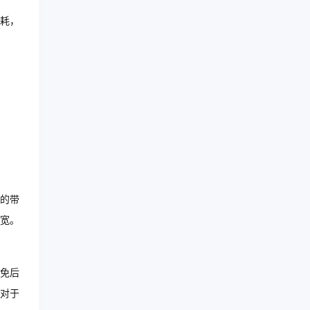
耗，
的带
宽。
免后
对于