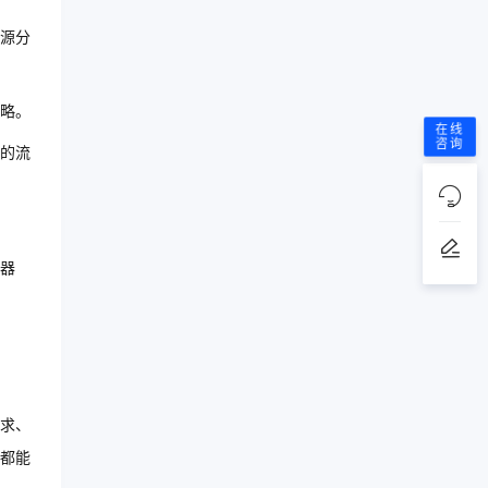
源分
略。
在线
咨询
的流
器
求、
都能