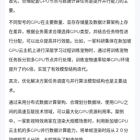
首先，合理配置GPU节点与数据计算任务是提升并行能力的主
要。
不同型号的GPU在主要数量、显存存储量及数据计算架构上存
在差异，根据业务需求合理选择GPU类型，并结合任务特性进
行分配，可以出众提高并行效能。比如，一家科研集体在新加坡
GPU云主机上进行深层学习过程训练宠物时，通过将训练宠物
任务拆分到多GPU节点并行处理，训练宠物速率较单GPU环境
提升了约6倍，实现了有效模型结构迭代。
其次，优化解决方案任务调度与并行算法模型结构也是主要战
术。
通过采用分布式数据计算架构、合理划分数据块、使用GPU之
间的高速互联技术领域，可以最大化GPU资源利用率。案例
中，一家影视特效商家在渲染大规模场景时，利用新加坡GPU
云主机的多GPU并行数据计算能力，将单帧渲染时段从２０分
钟缩短至４分钟，大幅提升了制造效能。