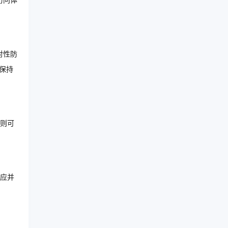
访问体
对性防
保持
则可
应并