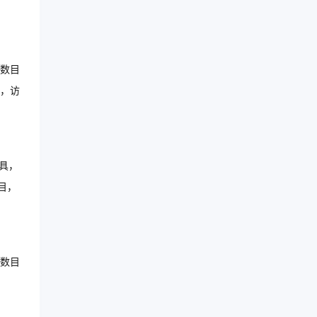
数目
，访
工具，
目，
数目