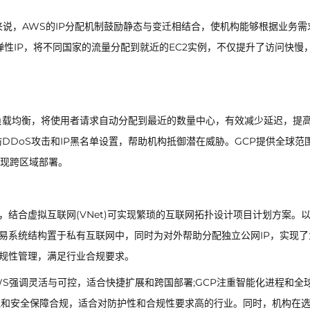
步来说，AWS的IP分配机制鼓励静态与变迁相结合，使机构能够根据业务需
性IP，将不同国家的流量分配到就近的EC2实例，不仅提升了访问快慢
球负载均衡，将使用者请求自动分配到最近的数量中心，有效减少延迟，提
防DDoS攻击和IP黑名单设置，帮助机构抵御潜在威胁。GCP提供全球范
实现跨区域部署。
绑定，结合虚拟互联网(VNet)可实现繁琐的互联网拓扑设计项目计划方案。
感交易系统结构置于私有互联网中，同时为对外帮助分配独立公网IP，实现了
合规性管理，满足行业合规要求。
：AWS强调灵活与可控，适合快捷扩展和跨国部署;GCP注重智能化进程和全
管理和安全保障合规，适合对防护性和合规性要求高的行业。同时，机构在