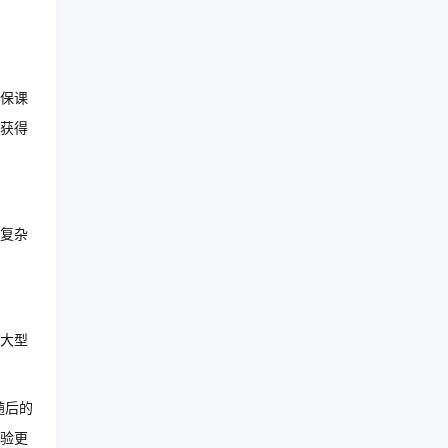
确保课
能获得
复杂
或大型
随后的
验更