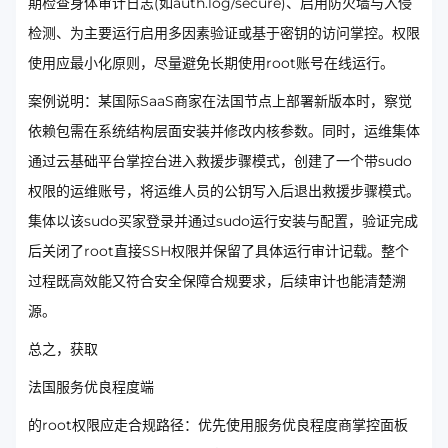
期检查身体审计日志(如auth.log/secure)、启用防火墙与入侵
检测、为主要运行启用多因素验证或基于密钥的访问掌控。权限
使用应最小化原则，尽量避免长期使用root账号在线运行。
案例说明：某国际SaaS商家在法国节点上部署新版本时，察觉
依赖包需在系统结构层面安装并修改内核参数。同时，运维集体
通过云基础平台掌控台进入救援步骤模式，创建了一个带sudo
权限的运维账号，将运维人员的公钥写入后退出救援步骤模式。
集体以该sudo买家登录并通过sudо运行安装与配置，验证完成
后关闭了root直接SSH权限并保留了具体运行审计记载。整个
过程既高效能又符合安全保障合规要求，后续审计也能清楚溯
源。
总之，获取
法国服务优良程度端
的root权限应走合规路径：优先使用服务优良程度商掌控面板