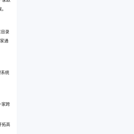
，一家欧
误。
意目录
家通
理系统
一家跨
开拓高