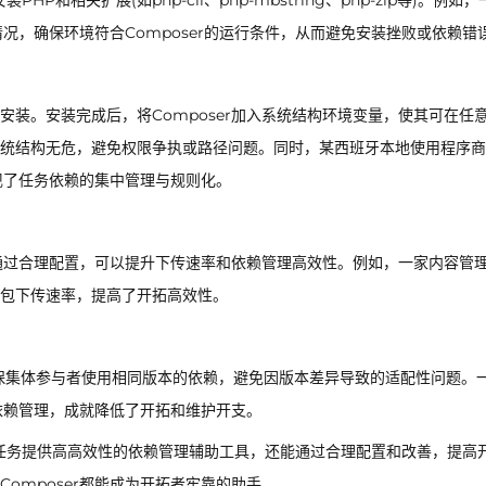
P和相关扩展(如php-cli、php-mbstring、php-zip等)。例如
况，确保环境符合Composer的运行条件，从而避免安装挫败或依赖错
装。安装完成后，将Composer加入系统结构环境变量，使其可在任
统结构无危，避免权限争执或路径问题。同时，某西班牙本地使用程序商
实现了任务依赖的集中管理与规则化。
，通过合理配置，可以提升下传速率和依赖管理高效性。例如，一家内容管
包下传速率，提高了开拓高效性。
可以确保集体参与者使用相同版本的依赖，避免因版本差异导致的适配性问题。
一依赖管理，成就降低了开拓和维护开支。
HP任务提供高高效性的依赖管理辅助工具，还能通过合理配置和改善，提高
omposer都能成为开拓者牢靠的助手。