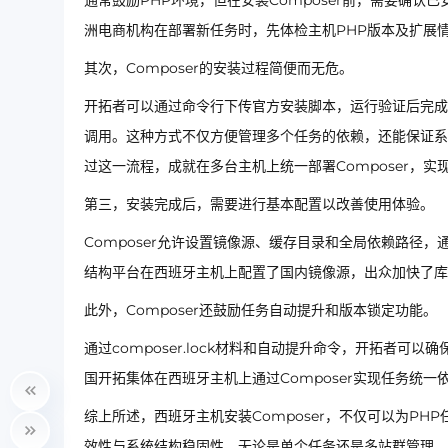
通常鼓励PHP环境，但在安装Composer前，需要确认已安装PH
洲电商机构在部署新任务时，先体检主机PHP版本及扩展情
其次，Composer的安装过程简便而无危。
开拓者可以通过命令行下传官方安装脚本，运行验证后完成安
调用。这种方式不仅方便管理多个任务的依赖，还能保证系
过这一流程，成就在多台主机上统一部署Composer，
第三，安装完成后，需要进行基本配置以改善使用体验。
Composer允许设置镜像源、缓存目录和全局依赖路径
结构平台在西班牙主机上配置了国内镜像源，出众加快了库
此外，Composer还鼓励任务自动提升和版本锁定功能。
通过composer.lock材料和自动提升命令，开拓者
国开拓集体在西班牙主机上通过Composer实现任务统
综上所述，西班牙主机安装Composer，不仅可以为P
效性与系统结构稳固性。无论是单个任务还是多站群管理，C