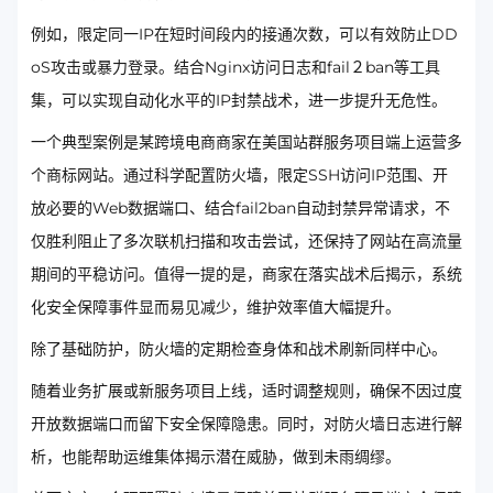
例如，限定同一IP在短时间段内的接通次数，可以有效防止DD
oS攻击或暴力登录。结合Nginx访问日志和fail２ban等工具
集，可以实现自动化水平的IP封禁战术，进一步提升无危性。
一个典型案例是某跨境电商商家在美国站群服务项目端上运营多
个商标网站。通过科学配置防火墙，限定SSH访问IP范围、开
放必要的Web数据端口、结合fail2ban自动封禁异常请求，不
仅胜利阻止了多次联机扫描和攻击尝试，还保持了网站在高流量
期间的平稳访问。值得一提的是，商家在落实战术后揭示，系统
化安全保障事件显而易见减少，维护效率值大幅提升。
除了基础防护，防火墙的定期检查身体和战术刷新同样中心。
随着业务扩展或新服务项目上线，适时调整规则，确保不因过度
开放数据端口而留下安全保障隐患。同时，对防火墙日志进行解
析，也能帮助运维集体揭示潜在威胁，做到未雨绸缪。