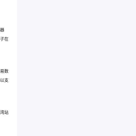
器
子在
易数
以支
台湾站