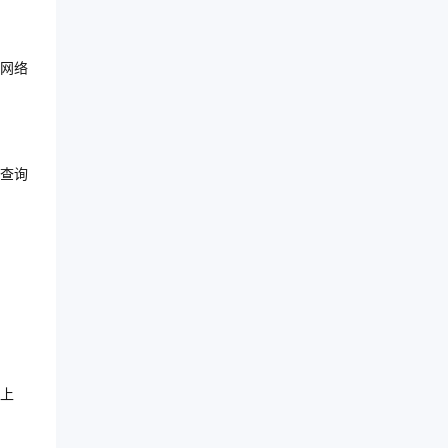
控网络
查询
上