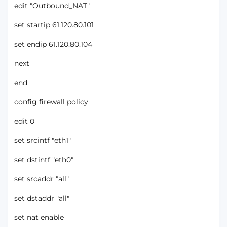
edit "Outbound_NAT"
set startip 61.120.80.101
set endip 61.120.80.104
next
end
config firewall policy
edit 0
set srcintf "eth1"
set dstintf "eth0"
set srcaddr "all"
set dstaddr "all"
set nat enable