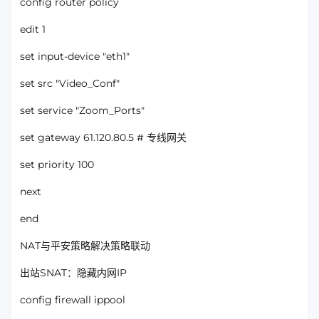
config router policy
edit 1
set input-device "eth1"
set src "Video_Conf"
set service "Zoom_Ports"
set gateway 61.120.80.5 # 专线网关
set priority 100
next
end
NAT与平安策略解决策略联动
出站SNAT：隐藏内网IP
config firewall ippool