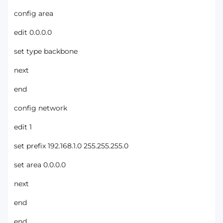
config area
edit 0.0.0.0
set type backbone
next
end
config network
edit 1
set prefix 192.168.1.0 255.255.255.0
set area 0.0.0.0
next
end
end