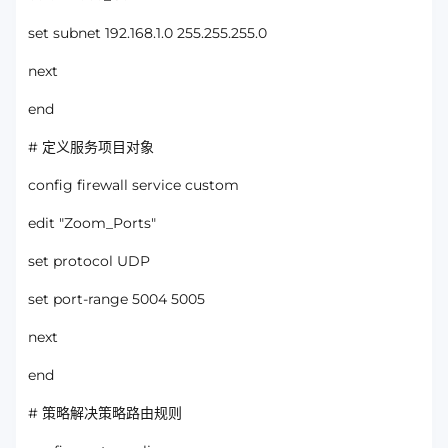
set subnet 192.168.1.0 255.255.255.0
next
end
# 定义服务项目对象
config firewall service custom
edit "Zoom_Ports"
set protocol UDP
set port-range 5004 5005
next
end
# 策略解决策略路由规则