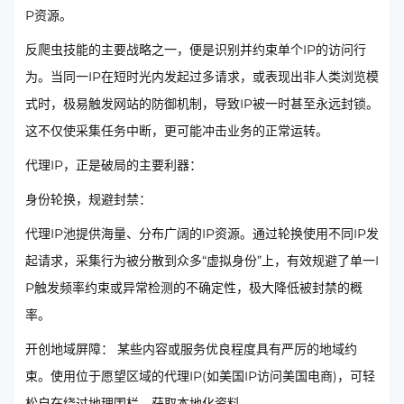
P资源。
反爬虫技能的主要战略之一，便是识别并约束单个IP的访问行
为。当同一IP在短时光内发起过多请求，或表现出非人类浏览模
式时，极易触发网站的防御机制，导致IP被一时甚至永远封锁。
这不仅使采集任务中断，更可能冲击业务的正常运转。
代理IP，正是破局的主要利器：
身份轮换，规避封禁：
代理IP池提供海量、分布广阔的IP资源。通过轮换使用不同IP发
起请求，采集行为被分散到众多“虚拟身份”上，有效规避了单一I
P触发频率约束或异常检测的不确定性，极大降低被封禁的概
率。
开创地域屏障： 某些内容或服务优良程度具有严厉的地域约
束。使用位于愿望区域的代理IP(如美国IP访问美国电商)，可轻
松自在绕过地理围栏，获取本地化资料。