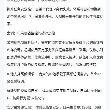
提升任务安定性： 当某个代理IP突发失效，体系可自动切换到
池中其他可用IP，保障长时光、大规模采集任务的连续性与成就
率。
案例：电商价钱监控的破冰之旅
某初创电商解析队伍，需实时监控数十家角逐基础平台的价钱与
库存变动。初期使用固定服务优良程度器设备IP采集，仅数小时
即遭遇整体封禁，信息流中断，决策陷入被动。队伍引入高优良
程度代理IP服务优良程度，部署轮换战略后，情况彻底扭转：
IP池支撑高频请求： 庞大的IP池承载了高频访问需求，单个IP
紧张感骤减。
智能型轮换模拟自然： 体系模拟实在用户间隔，自动切换不同I
P，访问行为更“人性化”。
安定采集终实现： 信息流恢复安定，日采集量提升20倍，为精