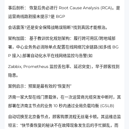
事后剖析： 恢复后务必进行 Root Cause Analysis (RCA)。是
运营商线路割接未提示?是 BGP
会话震荡?还是安全保障战略误阻断?找到真因才能根治。
架构加固： 基于教训优化规划架构：履行跨可用区/跨地域部
署，中心业务务必消除单点;配置在线网络冗余链路(如多线 BG
P 接入);部署自动化水平在线网络监控与告警(如
Zabbix, Prometheus 监控丢包率、延迟突变)，早于顾客找到
隐患。
案例启示：预案是最有效的“恢复剂”
济南一家大型在线门票载体，在一次运营商光缆突发中断时，其
部署在济南主节点的业务 10 秒内通过全局负载均衡 (GSLB)
自动切换至北京备节点，顾客购票流程无丝毫卡顿。其运维总监
坦言：“快节奏恢复的秘诀不在故障现象发生后的手忙脚乱，而