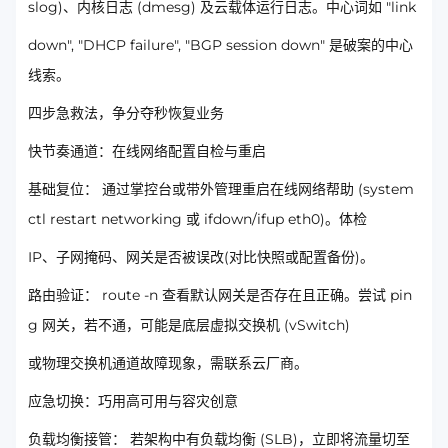
slog)、内核日志 (dmesg) 及云载体运行日志。中心词如 "link
down", "DHCP failure", "BGP session down" 是破案的中心
线索。
四步急救法，争分夺秒恢复业务
快节奏通道：在线网络配置自检与重启
基础复位： 通过掌控台或带外管理重启在线网络帮助 (system
ctl restart networking 或 ifdown/ifup eth0)。体检
IP、子网掩码、网关是否被误改(对比快照或配置备份)。
路由验证： route -n 查看默认网关是否存在且正确。尝试 pin
g 网关，若不通，可能是底层虚拟交换机 (vSwitch)
或物理交换机通道故障现象，需联系云厂商。
应急切换：巧用高可用与容灾创意
负载均衡接管： 若架构中有负载均衡 (SLB)，立即将流量切至