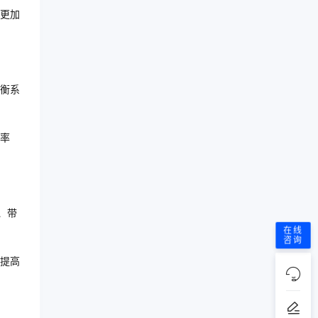
用更加
均衡系
效率
、带
在线
咨询
现提高