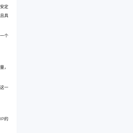
更安定
，且具
为一个
流量，
过这一
IP的