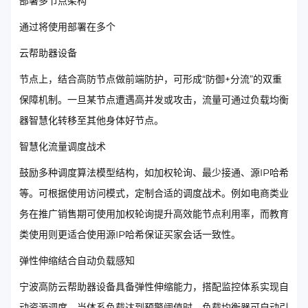
部署多节点架构
通过将使用部署在多个
云帮助器设备
节点上，结合高防节点做前端防护，可形成“防御+分流”的双重
保障机制。一旦某节点遭遇高并发或攻击，流量可通过负载均衡
器智慧化转移至其他身体好节点。
智慧化流量调度战术
鼓励多种调度算法模型结构，如加权轮询、最少接通、源IP哈希
等。可根据使用访问模式，定制合适的调度战术。例如电商类业
务在推广销售期可使用加权轮询提升高效能节点利用率，而教育
类使用则更适合使用源IP哈希保证买家会话一致性。
弹性伸缩结合自动负载感知
宁波高防云帮助器设备具备弹性伸缩能力，搭配监控体系实现自
动资源调度。当体系负载达到预警阈值时，负载均衡器可自动引