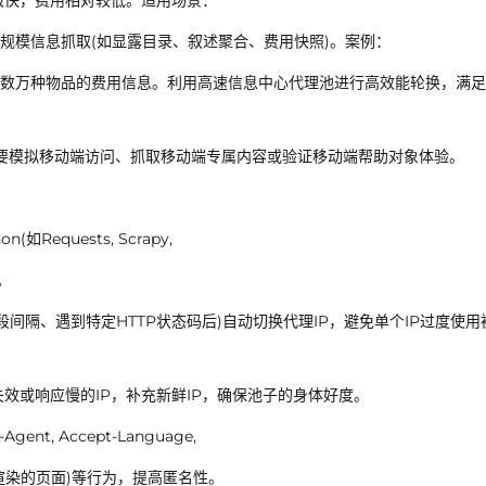
度极快，费用相对较低。适用场景：
规模信息抓取(如显露目录、叙述聚合、费用快照)。案例：
数万种物品的费用信息。利用高速信息中心代理池进行高效能轮换，满足
 需要模拟移动端访问、抓取移动端专属内容或验证移动端帮助对象体验。
equests, Scrapy,
。
间隔、遇到特定HTTP状态码后)自动切换代理IP，避免单个IP过度使用
失效或响应慢的IP，补充新鲜IP，确保池子的身体好度。
, Accept-Language,
要渲染的页面)等行为，提高匿名性。