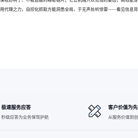
确保视野明了、不被遮蔽的精密镜片。它让机械人以合规的姿态，高效能
用代理之力，自控化抓取方能洞悉全局，于无声处听惊雷——看见信息背
极速服务应答
客户价值为先
秒级应答为业务保驾护航
从服务价值到