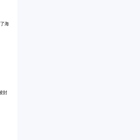
了海
被封