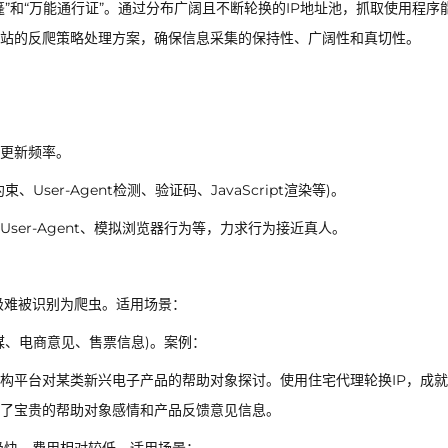
篷”和“万能通行证”。通过分布广阔且不断轮换的IP地址池，抓取使用程序
站的反爬策略处理方案，确保信息采集的保持性、广阔性和真切性。
更新频率。
er-Agent检测、验证码、JavaScript渲染等)。
er-Agent、模拟浏览器行为等，力求行为接近真人。
，极难被识别为爬虫。适用场景：
媒、电商意见、售票信息)。案例：
构平台对某类新兴电子产品的帮助对象探讨。使用住宅代理轮换IP，成
取了宝贵的帮助对象感情和产品反馈意见信息。