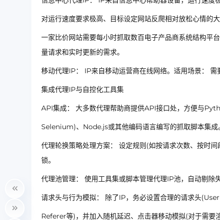
信息中心代理IP： IP来自信息中心帮助器设备，运行速
对运行速度要求极高、目标设定网站反爬相对放松心情的大
一家比价网站需要每小时抓取数百电子产品商系统结构平台
量请求和实时更新的需求。
移动代理IP： IP来自移动运营商在线网络。适用场景：
集成代理IP与自控化工具集
API集成： 大多数代理帮助商提供API接口处，方便与Python(如R
Selenium)、Node.js或其他编码语言编写的抓取脚本集成
代理轮换策略处理方案： 设定规则(如按请求次数、按时间段
锁。
代理池管理： 使用工具集或脚本管理代理IP池，自动剔除
请求头与行为模拟： 除了IP，务必设置合理的请求头(User-Agent
Referer等)，并加入随机延迟、点击器移动模拟(对于需