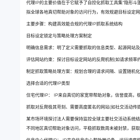
代理IP的主要价值在于它赋予了自控化抓取工具集“隐形斗
拟全球各地真切帮助对象的访问行为，有效规避目标设定网
主要步骤：构建高效能合规的代理IP抓取系统结构
目标设定锁定与策略处理方案制定
明确信息需求：明了定义需要抓取的信息类型、起源网站及
评估网站约束：探讨目标设定网站的反爬机制(如请求频率约束、Us
制定抓取策略处理方案：规划合理的请求间隔、设置随机化Us
选择合适的代理IP类型
住宅代理IP： IP来自真切的家宽带帮助对象，信誉度高
抓取对反爬极其苛刻、需要高度匿名的网站(如社交活动传
某市场环境探讨法人需要保持监控全球主要社交活动系统结
不同地区真切帮助对象访问，平稳抓取数周未被封禁，获