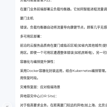
负载均衡是要害入口：
在厦门业务前端部署云负载均衡器。它如同智能进程流量调
厦门主机
错误，负载均衡器自动将流量导向康健节点，顾客几乎无感
多可用区部署：
前沿的云服务品质商在厦门或临近区域(如省内其他城市)提
用区。即使一个可用区遭遇整体错误(如机房断电)，另一
容器化与编排提升弹性：
采用Docker容器化封装运用，结合Kubernetes编
用恢复时段。
灾难恢复层：应对极端场景
异地容灾中心(DR Site)：
对于极高要求业务，在距离厦门较远的异地(如上海、北京