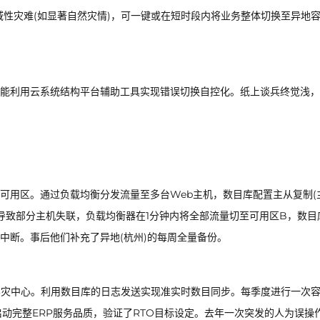
域性灾难(如显著自然灾情)，可一键或在短时段内将业务整体切换至异地
能利用云系统结构平台辅助工具实现错误切换自控化。纸上谈兵终觉浅，
可用区。通过负载均衡分发流量至多台Web主机，数目库配置主从复制(
误导致部分主机失联，负载均衡器在1分钟内将全部流量切至可用区B，数目
中断。事后他们补充了异地(杭州)的每周全量备份。
容灾中心。利用数目库的日志发送实现准实时数目同步。每季度进行一次
动完整ERP服务品质，验证了RTO目标设定。去年一次突发的人为误操