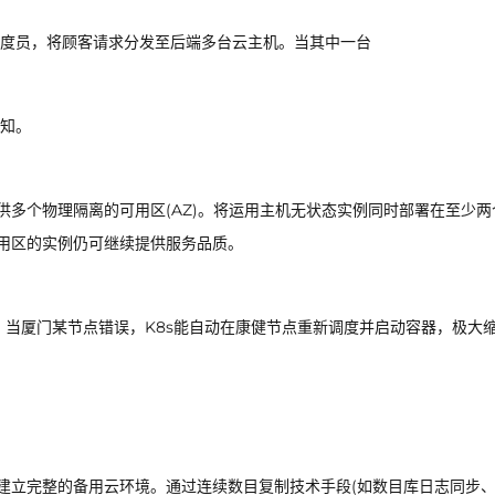
度员，将顾客请求分发至后端多台云主机。当其中一台
知。
供多个物理隔离的可用区(AZ)。将运用主机无状态实例同时部署在至少两
可用区的实例仍可继续提供服务品质。
排管理。当厦门某节点错误，K8s能自动在康健节点重新调度并启动容器，极大
)建立完整的备用云环境。通过连续数目复制技术手段(如数目库日志同步