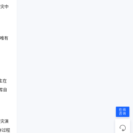
容灾中
唯有
主在
库自
在线
咨询
容灾演
作过程