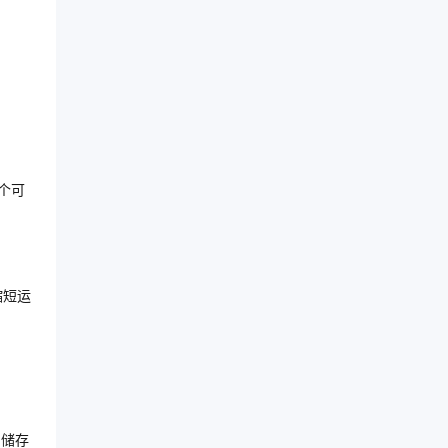
个可
缩短运
、储存