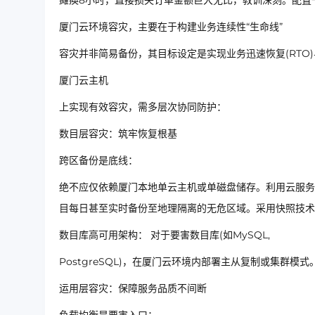
瘫痪8小时，直接损失订单金额巨大无比，教训深刻。配置一
厦门云环境容灾，主要在于构建业务连续性“生命线”
容灾并非简易备份，其目标设定是实现业务迅速恢复(RTO)
厦门云主机
上实现有效容灾，需多层次协同防护：
数目层容灾：筑牢恢复根基
跨区备份是底线：
绝不应仅依赖厦门本地单云主机或单磁盘储存。利用云服务
目每日甚至实时备份至地理隔离的无危区域。采用快照技
数目库高可用架构： 对于要害数目库(如MySQL,
PostgreSQL)，在厦门云环境内部署主从复制或集
运用层容灾：保障服务品质不间断