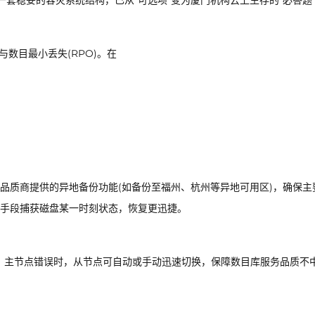
套稳妥的容灾系统结构，已从“可选项”变为厦门机构云上生存的“必答题
与数目最小丢失(RPO)。在
品质商提供的异地备份功能(如备份至福州、杭州等异地可用区)，确保主
术手段捕获磁盘某一时刻状态，恢复更迅捷。
群模式。主节点错误时，从节点可自动或手动迅速切换，保障数目库服务品质不