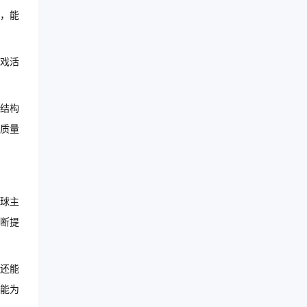
，能
戏活
结构
质量
球主
断提
还能
能为