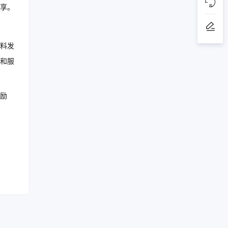
共享。
料发
和服
励