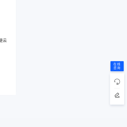
是云
在线
咨询