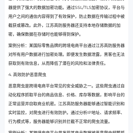
器提供了强大的数据加密功能。通过SSL/TLS加密协议，平台与
用户之间的通信内容得到了有效保护，防止数据在传输过程中被
截获或篡改。此外，江苏高防服务器还支持本地存储数据的加
密，确保数据在存储时也能够得到保护。
案例分析：某国际零售品牌的跨境电商平台通过江苏高防服务器
对所有用户数据进行加密处理。即便发生数据泄露，黑客也无法
获取到有效信息，从而降低了潜在的风险和法律责任。
4. 高效防护恶意爬虫
恶意爬虫是跨境电商平台常见的安全威胁之一。这些爬虫通过自
动化程序抓取平台的商品信息、价格、库存等数据，影响平台的
正常运营并窃取商业机密。江苏高防服务器能够通过智能识别和
实时监控，对爬虫进行有效防护。通过分析IP地址、请求频率、
行为模式等，服务器能够识别并拦截不正常的爬虫流量。
案例分析：某跨境电商平台曾发现其商品数据被恶意爬虫频繁抓