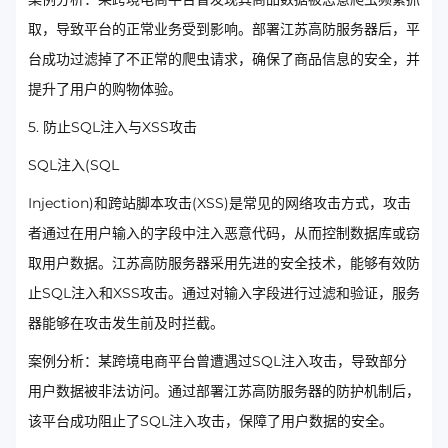
取，导致平台的正常业务受到影响。部署江苏高防服务器后，平
台成功过滤掉了不正常的爬虫请求，确保了商品信息的安全，并
提升了用户的购物体验。
5. 防止SQL注入与XSS攻击
SQL注入(SQL
Injection)和跨站脚本攻击(XSS)是常见的网络攻击方式，攻击
者通过在用户输入的字段中注入恶意代码，从而控制数据库或窃
取用户数据。江苏高防服务器采用先进的安全技术，能够有效防
止SQL注入和XSS攻击。通过对输入字段进行过滤和验证，服务
器能够在攻击发生前及时拦截。
案例分析：某跨境电商平台曾遭遇过SQL注入攻击，导致部分
用户数据被非法访问。通过部署江苏高防服务器的防护机制后，
该平台成功阻止了SQL注入攻击，保障了用户数据的安全。