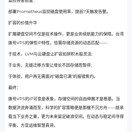
监控预警前置：
部署Prometheus监控磁盘使用率，提前7天触发告警。
扩容的价值升华
扩展硬盘空间不仅是技术操作，更是业务续航能力的保障。台湾
拨号VPS的弹性IP特性，恰需存储资源的动态匹配——
于技术，LVM与云硬盘让扩容如拼积木般灵活;
于业务，无缝迁移方案让增长不因存储而暂停;
于体验，用户再无需面对“磁盘已满”的报错焦灼。
最终：
拨号VPS的IP可变是表象，存储空间的自由伸展才是根基。当
数据洪流奔涌而至，科学的扩容策略便是那艘不沉方舟——既承
载当下业务之重，更为未来留足破浪空间。在动态与稳定间寻得
平衡，方显运维智慧真谛。