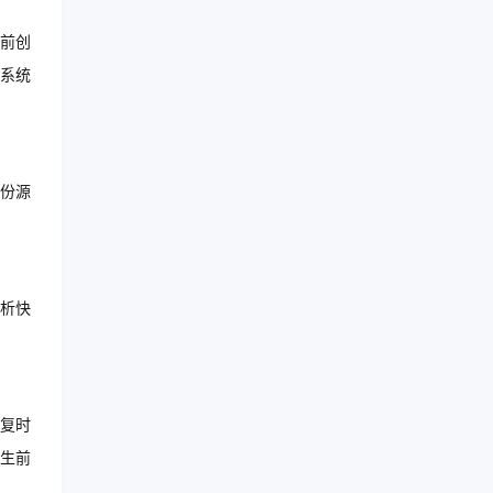
前创
系统
份源
析快
复时
生前