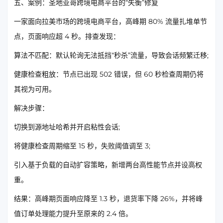
五、案例：圣地亚哥跨境电商平台的“失衡”修复
一家面向拉美市场的跨境电商平台，高峰期 80% 流量扎堆单节
点，页面响应超 4 秒。排查发现：
算法不匹配：默认轮询无法抵挡“秒杀”流量，导致会话频繁迁移;
健康检查粗放：节点已出现 502 错误，但 60 秒检查周期仍将
其视为可用。
解决步骤：
切换到源地址哈希并开启粘性会话;
将健康检查周期缩至 15 秒，失败阈值调至 3;
引入基于负载的自动扩容策略，新增两台高性能节点并设高权
重。
结果：高峰期页面响应降至 1.3 秒，退货率下降 26%，并将峰
值订单处理能力提升至原来的 2.4 倍。