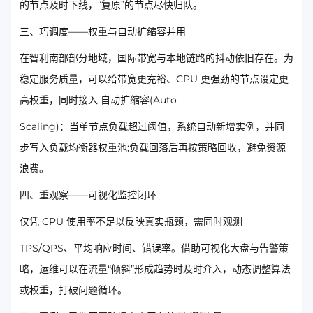
的节点及时下线，“复原”的节点尽快归队。
三、巧调度——权重与自动扩缩容并用
在智利南部部分地域，国际带宽与本地链路的抖动依旧存在。为
稳定服务质量，可以给带宽更充裕、CPU 更强劲的节点设定更
高权重，同时接入 自动扩缩容(Auto
Scaling)：当单节点负载超过阈值，系统自动新增实例，并同
步写入负载均衡器权重池;负载回落后再按策略回收，避免资源
浪费。
四、重观察——可视化监控闭环
仅凭 CPU 使用率不足以反映真实瓶颈，需同时观测
TPS/QPS、平均响应时间、错误率。借助可视化大盘与告警策
略，运维可以在流量“倾斜”形成趋势时及时介入，动态调整算法
或权重，打破问题循环。