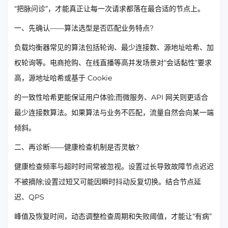
“把脉问诊”，才能真正让每一次请求都落在最合适的节点上。
一、先确认——算法选型是否匹配业务特点?
负载均衡器常见的算法包括轮询、最少连接数、源地址哈希、加
权轮询等。电商抢购、在线直播等高并发场景对“会话黏性”要求
高，源地址哈希或基于 Cookie
的一致性哈希更能保证用户体验;而微服务、API 网关则更适合
最少连接数算法。如果算法与业务不匹配，流量自然会向某一端
倾斜。
二、再诊断——健康检查机制是否灵敏?
健康检查频率与超时时间常被忽视。设置过长导致故障节点迟迟
不被摘除;设置过短又可能因瞬时抖动反复切换。结合节点延
迟、QPS
峰值及恢复时间，动态调整检查周期和失败阈值，才能让“有病”