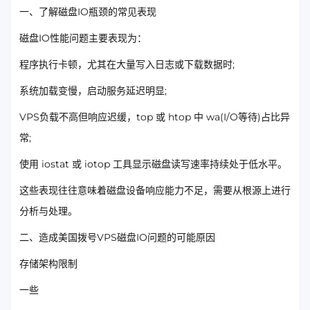
一、了解磁盘IO瓶颈的常见表现
磁盘IO性能问题主要表现为：
程序执行卡顿，尤其在大量写入日志或下载数据时;
系统加载变慢，启动服务延迟明显;
VPS负载不高但响应迟缓，top 或 htop 中 wa(I/O等待)占比异
常;
使用 iostat 或 iotop 工具显示磁盘读写速率持续处于低水平。
这些表现往往意味着磁盘设备响应能力不足，需要从根源上进行
分析与处理。
二、造成美国拨号VPS磁盘IO问题的可能原因
存储架构限制
一些