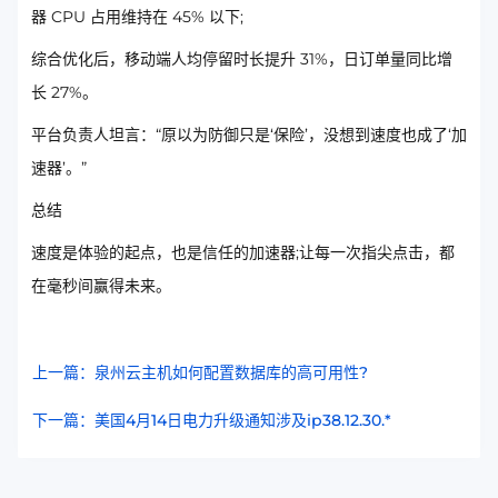
器 CPU 占用维持在 45% 以下;
综合优化后，移动端人均停留时长提升 31%，日订单量同比增
长 27%。
平台负责人坦言：“原以为防御只是‘保险’，没想到速度也成了‘加
速器’。”
总结
速度是体验的起点，也是信任的加速器;让每一次指尖点击，都
在毫秒间赢得未来。
上一篇：泉州云主机如何配置数据库的高可用性?
下一篇：美国4月14日电力升级通知涉及ip38.12.30.*