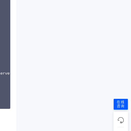
erver/php/82/etc/php.ini

在线
咨询