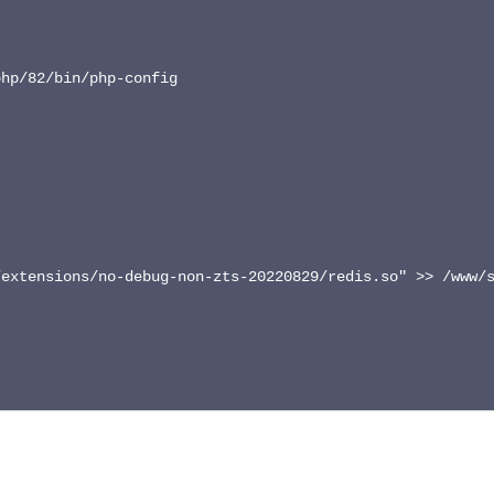
hp/82/bin/php-config

extensions/no-debug-non-zts-20220829/redis.so" >> /www/s