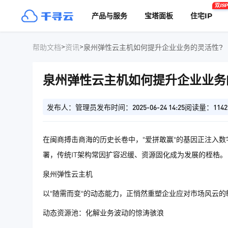
双ISP
产品与服务
宝塔面板
住宅IP
>
>
帮助文档
资讯
泉州弹性云主机如何提升企业业务的灵活性?
泉州弹性云主机如何提升企业业务
发布人：管理员
发布时间：2025-06-24 14:25
阅读量：1142
在闽商搏击商海的历史长卷中，"爱拼敢赢"的基因正注入
署，传统IT架构常因扩容迟缓、资源固化成为发展的桎梏。
泉州弹性云主机
以"随需而变"的动态能力，正悄然重塑企业应对市场风云的
动态资源池：化解业务波动的惊涛骇浪