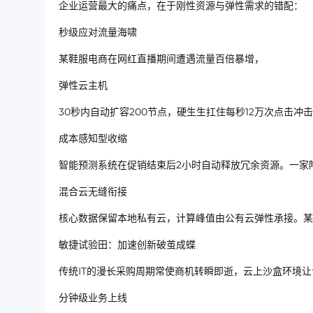
企业运营最大的痛点，在于刚性资源与弹性需求的错配：
秒级应对流量海啸
某鞋服电商在网红直播期间遭遇流量百倍暴增，
弹性云主机
30秒内自动扩容200节点，硬生生扛住每秒12万次点击冲
成本感知型收缩
智能预测系统在促销结束后2小时自动释放冗余资源。一家陶
混合云无缝衔接
核心数据保留本地私有云，计算峰值由公有云弹性承接。某
敏捷试验田：加速创新破茧成蝶
传统IT的漫长采购周期常使商机转瞬即逝，云上沙盒环境
分钟级业务上线