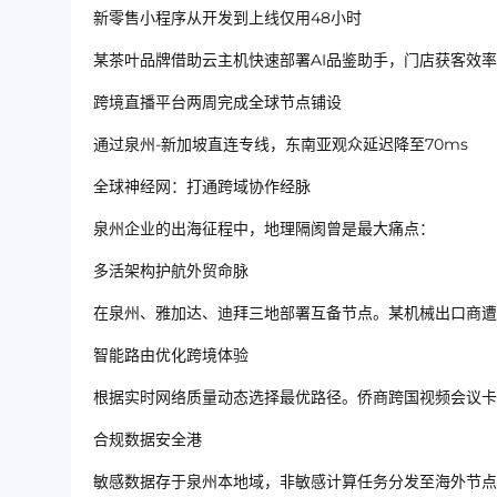
新零售小程序从开发到上线仅用48小时
某茶叶品牌借助云主机快速部署AI品鉴助手，门店获客效率
跨境直播平台两周完成全球节点铺设
通过泉州-新加坡直连专线，东南亚观众延迟降至70ms
全球神经网：打通跨域协作经脉
泉州企业的出海征程中，地理隔阂曾是最大痛点：
多活架构护航外贸命脉
在泉州、雅加达、迪拜三地部署互备节点。某机械出口商遭
智能路由优化跨境体验
根据实时网络质量动态选择最优路径。侨商跨国视频会议卡
合规数据安全港
敏感数据存于泉州本地域，非敏感计算任务分发至海外节点