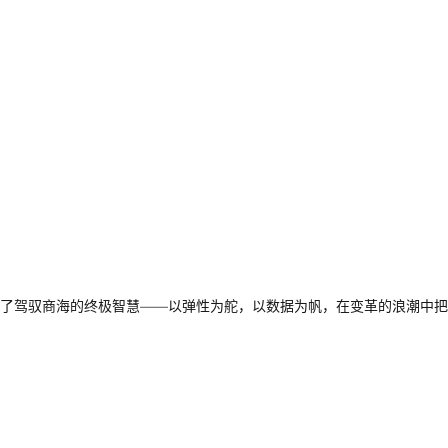
了驾驭商海的终极智慧——以弹性为舵，以数据为帆，在变革的浪潮中把