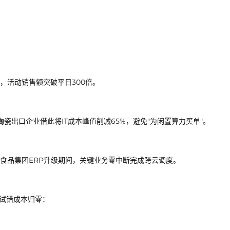
击，活动销售额突破平日300倍。
瓷出口企业借此将IT成本峰值削减65%，避免"为闲置算力买单"。
食品集团ERP升级期间，关键业务零中断完成跨云调度。
让试错成本归零：