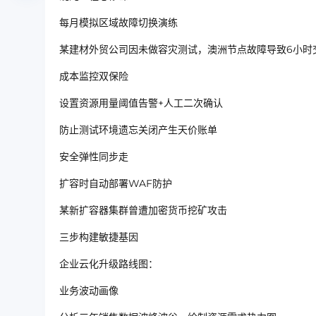
每月模拟区域故障切换演练
某建材外贸公司因未做容灾测试，澳洲节点故障导致6小时
成本监控双保险
设置资源用量阈值告警+人工二次确认
防止测试环境遗忘关闭产生天价账单
安全弹性同步走
扩容时自动部署WAF防护
某新扩容器集群曾遭加密货币挖矿攻击
三步构建敏捷基因
企业云化升级路线图：
业务波动画像