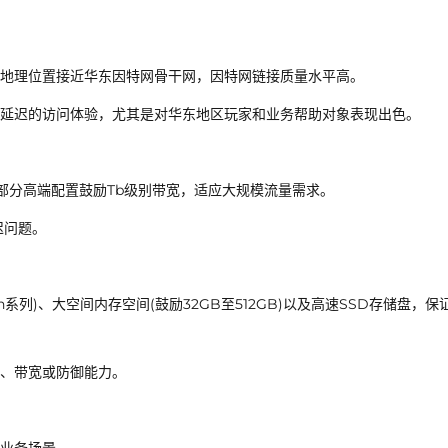
地理位置接近华东因特网骨干网，因特网链接质量水平高。
延迟的访问体验，尤其是对华东地区玩家和业务帮助对象表现出色。
宽，部分高端配置鼓励Tb级别带宽，适应大规模流量需求。
迟问题。
n系列)、大空间内存空间(鼓励32GB至512GB)以及高速SSD存储盘，保
址、带宽或防御能力。