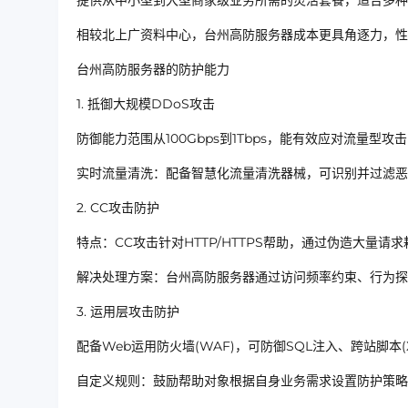
提供从中小型到大型商家级业务所需的灵活套餐，适合多种
相较北上广资料中心，台州高防服务器成本更具角逐力，性
台州高防服务器的防护能力
1. 抵御大规模DDoS攻击
防御能力范围从100Gbps到1Tbps，能有效应对流量型攻击(如U
实时流量清洗：配备智慧化流量清洗器械，可识别并过滤恶
2. CC攻击防护
特点：CC攻击针对HTTP/HTTPS帮助，通过伪造大量请
解决处理方案：台州高防服务器通过访问频率约束、行为探
3. 运用层攻击防护
配备Web运用防火墙(WAF)，可防御SQL注入、跨站脚
自定义规则：鼓励帮助对象根据自身业务需求设置防护策略